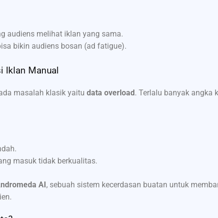
g audiens melihat iklan yang sama.
bisa bikin audiens bosan (ad fatigue).
i Iklan Manual
ada masalah klasik yaitu
data overload
. Terlalu banyak angka
ndah.
ang masuk tidak berkualitas.
ndromeda AI
, sebuah sistem kecerdasan buatan untuk memb
ien.