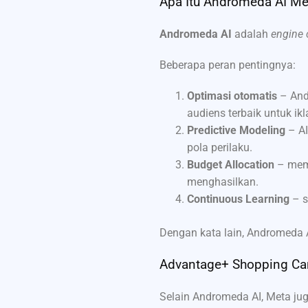
Apa Itu Andromeda AI Me
Andromeda AI
adalah
engine 
Beberapa peran pentingnya:
Optimasi otomatis
– And
audiens terbaik untuk ik
Predictive Modeling
– AI
pola perilaku.
Budget Allocation
– memb
menghasilkan.
Continuous Learning
– s
Dengan kata lain, Andromeda 
Advantage+ Shopping Ca
Selain Andromeda AI, Meta ju