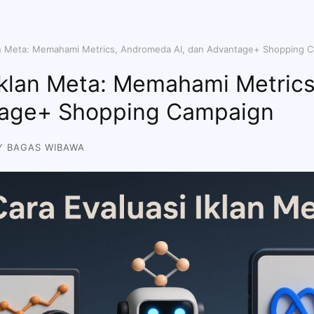
lan Meta: Memahami Metrics, Andromeda AI, dan Advantage+ Shopping 
 Iklan Meta: Memahami Metric
tage+ Shopping Campaign
BY
BAGAS WIBAWA