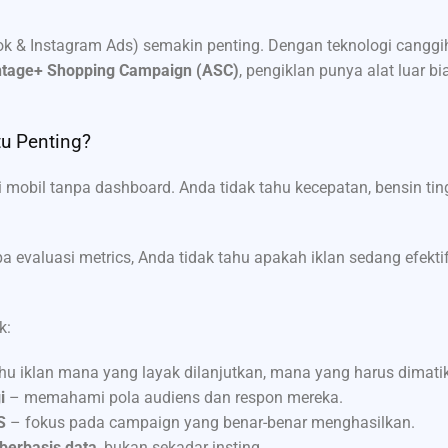
ok & Instagram Ads) semakin penting. Dengan teknologi canggi
tage+ Shopping Campaign (ASC)
, pengiklan punya alat luar bi
tu Penting?
obil tanpa dashboard. Anda tidak tahu kecepatan, bensin tin
pa evaluasi metrics, Anda tidak tahu apakah iklan sedang efek
k:
hu iklan mana yang layak dilanjutkan, mana yang harus dimati
i
– memahami pola audiens dan respon mereka.
S
– fokus pada campaign yang benar-benar menghasilkan.
erbasis data
, bukan sekadar insting.