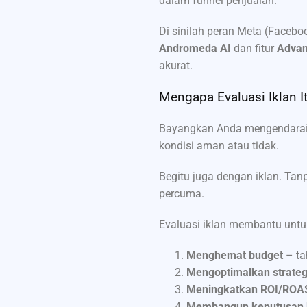
dalam funnel penjualan.
Di sinilah peran Meta (Facebo
Andromeda AI
dan fitur
Advan
akurat.
Mengapa Evaluasi Iklan I
Bayangkan Anda mengendarai m
kondisi aman atau tidak.
Begitu juga dengan iklan. Tan
percuma.
Evaluasi iklan membantu untu
Menghemat budget
– ta
Mengoptimalkan strateg
Meningkatkan ROI/ROA
Membangun keputusan b