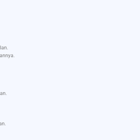
lan.
lannya.
an.
an.