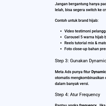
Jangan bergantung hanya pad
lelah, bisa segera switch ke cr
Contoh untuk brand hijab:
Video testimoni pelangg
Carousel 5 warna hijab b
Reels tutorial mix & matc
Foto close-up bahan pr
Step 3: Gunakan Dynamic
Meta Ads punya fitur
Dynamic
otomatis mengkombinasikan da
dalam banyak versi.
Step 4: Atur Frequency
Pantau angka
frequency
. Jik