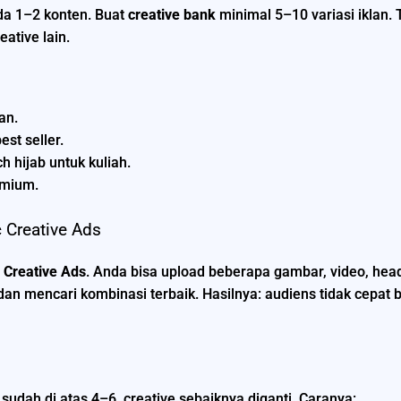
a 1–2 konten. Buat
creative bank
minimal 5–10 variasi iklan. 
eative lain.
an.
est seller.
h hijab untuk kuliah.
emium.
 Creative Ads
 Creative Ads
. Anda bisa upload beberapa gambar, video, hea
n mencari kombinasi terbaik. Hasilnya: audiens tidak cepat b
a sudah di atas 4–6, creative sebaiknya diganti. Caranya: