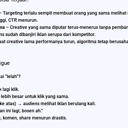
 Targeting terlalu sempit membuat orang yang sama melihat ik
nggi, CTR menurun.
ama
– Creative yang sama diputar terus-menerus tanpa pembar
s sudah dibanjiri iklan serupa dari kompetitor.
at creative lama performanya turun, algoritma tetap berusa
igue
i “lelah”?
lagi klik.
lebih besar untuk klik yang sama.
e atas) → audiens melihat iklan berulang kali.
n ini lagi, bosen ah.”
, komen, share menurun drastis.