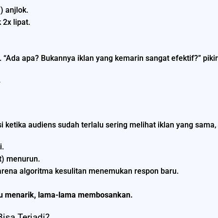
 anjlok.
 2x lipat.
 “Ada apa? Bukannya iklan yang kemarin sangat efektif?” pikir
.
si ketika audiens sudah terlalu sering melihat iklan yang sama,
i.
t) menurun.
arena algoritma kesulitan menemukan respon baru.
ulu menarik, lama-lama membosankan.
isa Terjadi?