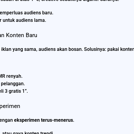
emperluas audiens baru.
r untuk audiens lama.
an Konten Baru
 iklan yang sama, audiens akan bosan. Solusinya: pakai konte
R renyah.
 pelanggan.
 3 gratis 1”.
sperimen
 dengan
eksperimen terus-menerus
.
, atau gaya konten trendi.