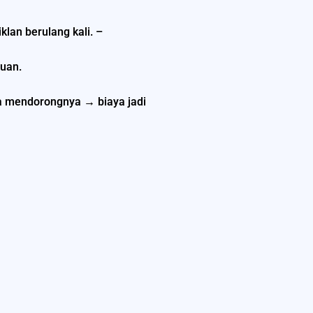
lan berulang kali. –
uan.
ha mendorongnya → biaya jadi