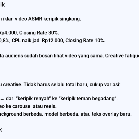
ik
 iklan video ASMR keripik singkong.
p4.000, Closing Rate 30%.
0,8%, CPL naik jadi Rp12.000, Closing Rate 10%.
 audiens sudah bosan lihat video yang sama. Creative fatigue
u creative
. Tidak harus selalu total baru, cukup variasi:
→ dari “keripik renyah” ke “keripik teman begadang”.
eo ke carousel atau reels.
kground berbeda, model berbeda, atau teks overlay baru.
k