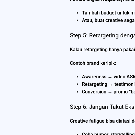
Tambah budget untuk m
Atau, buat creative sega
Step 5: Retargeting deng
Kalau retargeting hanya pakai
Contoh brand keripik:
Awareness → video ASM
Retargeting → testimoni
Conversion → promo “beli
Step 6: Jangan Takut Ek
Creative fatigue bisa diatasi
Coba humor, storytelling