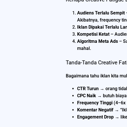
Audiens Terlalu Sempit
–
Akibatnya, frequency ti
Iklan Dipakai Terlalu L
Kompetisi Ketat
– Audien
Algoritma Meta Ads
– Sa
mahal.
Tanda-Tanda Creative Fat
Bagaimana tahu iklan kita mula
CTR Turun
→ orang tidak 
CPC Naik
→ butuh biaya 
Frequency Tinggi
(4–6x k
Komentar Negatif
→ “Ikla
Engagement Drop
→ like