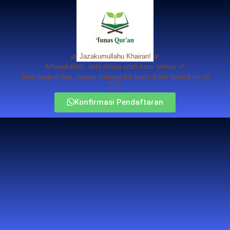
🌿 Jazakumullahu Khairan! 🌿
Alhamdulillah, data dirimu udah kami terima! 🎉
Satu langkah lagi, segera hubungi tim kami di link berikut ini ya
👇👇👇
Konfirmasi Pendaftaran