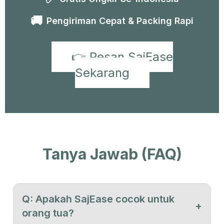
🚚
Pengiriman Cepat & Packing Rapi
👉 Pesan SajEase
Sekarang
Tanya Jawab (FAQ)
Q: Apakah SajEase cocok untuk
+
orang tua?